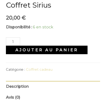
Coffret Sirius
20,00
€
Disponibilité :
6 en stock
quantité
de
AJOUTER AU PANIER
Coffret
Sirius
Catégorie :
Coffret cadeau
Description
Avis (0)