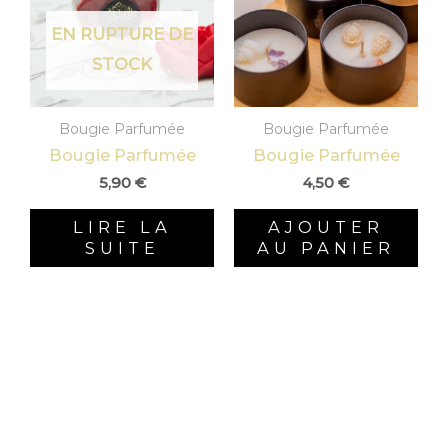
EN RUPTURE DE
STOCK
Bougie Parfumée
Bougie Parfumée
Bougie Parfumée
Bougie Parfumée
5,90
€
4,50
€
LIRE LA
AJOUTER
SUITE
AU PANIER