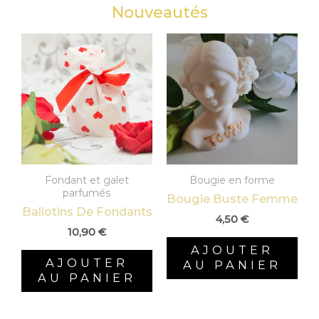
Nouveautés
Fondant et galet
Bougie en forme
parfumés
Bougie Buste Femme
Ballotins De Fondants
4,50
€
10,90
€
AJOUTER
AJOUTER
AU PANIER
AU PANIER