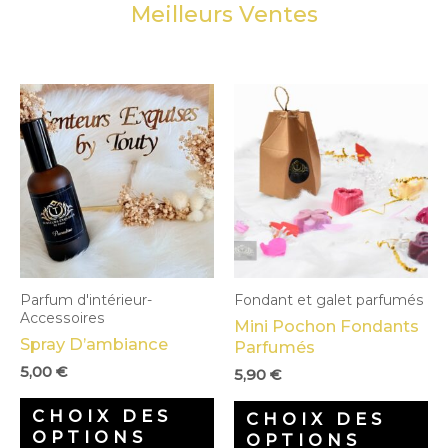
Meilleurs Ventes
Parfum d'intérieur-
Fondant et galet parfumés
Accessoires
Mini Pochon Fondants
Spray D’ambiance
Parfumés
5,00
€
5,90
€
Ce
C
CHOIX DES
CHOIX DES
produit
pr
OPTIONS
OPTIONS