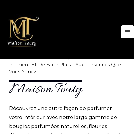
Aller
au
contenu
M
M
Découvrez Une Autre Façon De Parfumer Votre
Intérieur Et De Faire Plaisir Aux Personnes Que
Vous Aimez
Maison Touty
Découvrez une autre façon de parfumer
votre intérieur avec notre large gamme de
bougies parfumées naturelles, fleuries,