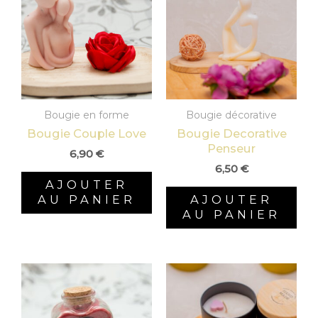
Bougie en forme
Bougie décorative
Bougie Couple Love
Bougie Decorative
Penseur
6,90
€
6,50
€
AJOUTER
AU PANIER
AJOUTER
AU PANIER