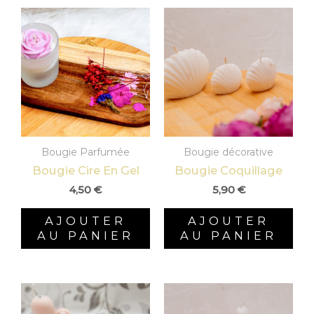
Bougie Parfumée
Bougie décorative
Bougie Cire En Gel
Bougie Coquillage
4,50
€
5,90
€
AJOUTER
AJOUTER
AU PANIER
AU PANIER