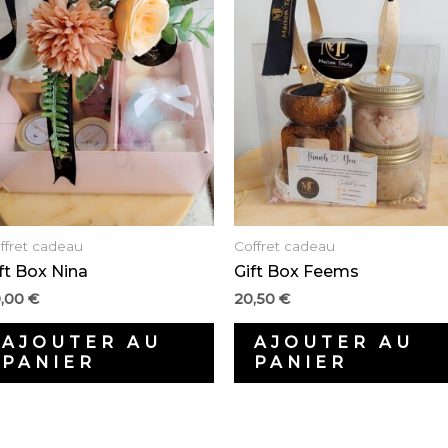
ffret cadeau
Coffret cadeau
ft Box Nina
Gift Box Feems
0,00
€
20,50
€
AJOUTER AU
AJOUTER AU
PANIER
PANIER