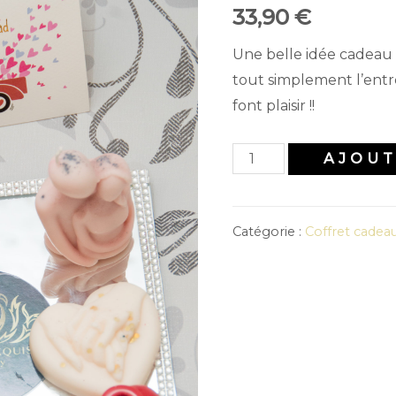
33,90
€
Une belle idée cadeau
tout simplement l’entr
font plaisir !!
quantité
AJOUT
de
Coffret
Catégorie :
Coffret cadea
love