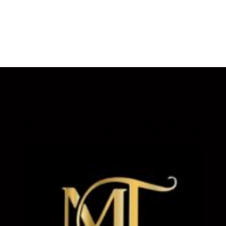
Senteurs Exquises By Touty