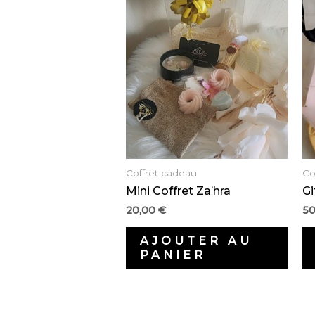
Coffret cadeau
Co
Mini Coffret Za’hra
Gi
20,00
€
5
AJOUTER AU
PANIER