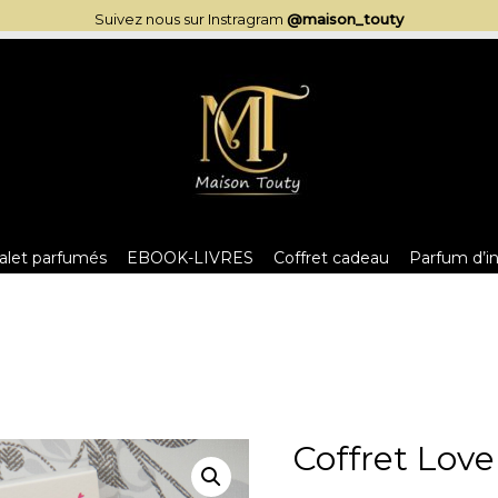
Suivez nous sur Instragram
@maison_touty
alet parfumés
EBOOK-LIVRES
Coffret cadeau
Parfum d’in
Coffret Love